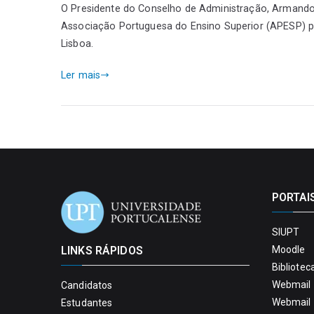
O Presidente do Conselho de Administração, Armando
Associação Portuguesa do Ensino Superior (APESP) par
Lisboa.
Ler mais
PORTAI
SIUPT
LINKS RÁPIDOS
Moodle
Bibliotec
Webmail 
Candidatos
Webmail 
Estudantes