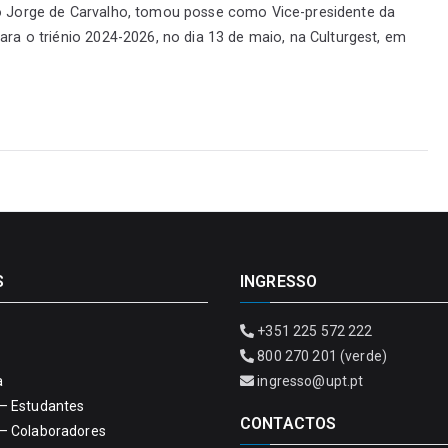
 Jorge de Carvalho, tomou posse como Vice-presidente da
a o triénio 2024-2026, no dia 13 de maio, na Culturgest, em
S
INGRESSO
+351 225 572 222
800 270 201 (verde)
a
ingresso@upt.pt
– Estudantes
CONTACTOS
– Colaboradores