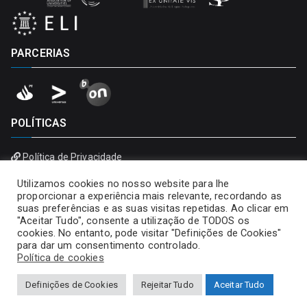
PARCERIAS
POLÍTICAS
Política de Privacidade
Política de Cookies
Utilizamos cookies no nosso website para lhe
proporcionar a experiência mais relevante, recordando as
suas preferências e as suas visitas repetidas. Ao clicar em
"Aceitar Tudo", consente a utilização de TODOS os
cookies. No entanto, pode visitar "Definições de Cookies"
para dar um consentimento controlado.
Política de cookies
Definições de Cookies
Rejeitar Tudo
Aceitar Tudo
Copyright © 2026
Universidade Portucalense – Infante D.