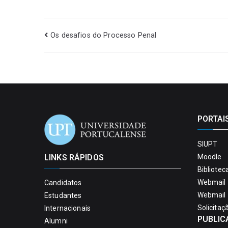
Os desafios do Processo Penal
PORTAI
SIUPT
LINKS RÁPIDOS
Moodle
Bibliotec
Webmail 
Candidatos
Webmail 
Estudantes
Solicitaç
Internacionais
PUBLIC
Alumni