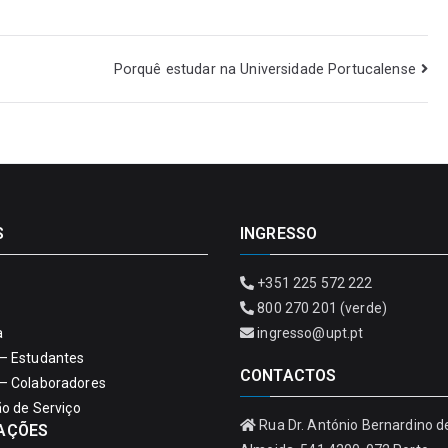
Porquê estudar na Universidade Portucalense
S
INGRESSO
+351 225 572 222
800 270 201 (verde)
a
ingresso@upt.pt
– Estudantes
CONTACTOS
– Colaboradores
ão de Serviço
Rua Dr. António Bernardino d
AÇÕES