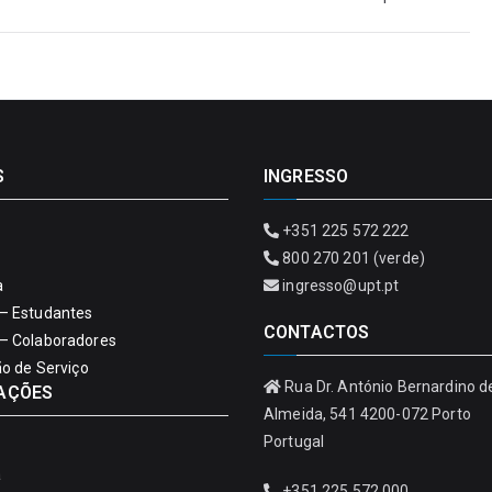
S
INGRESSO
+351 225 572 222
800 270 201 (verde)
a
ingresso@upt.pt
– Estudantes
CONTACTOS
– Colaboradores
ão de Serviço
Rua Dr. António Bernardino d
AÇÕES
Almeida, 541 4200-072 Porto
Portugal
a
+351 225 572 000