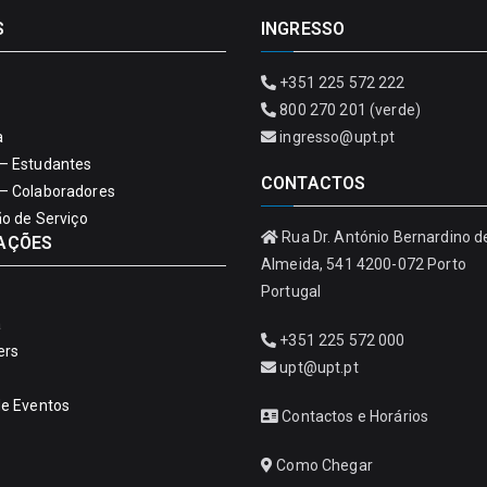
S
INGRESSO
+351 225 572 222
800 270 201 (verde)
a
ingresso@upt.pt
– Estudantes
CONTACTOS
– Colaboradores
ão de Serviço
Rua Dr. António Bernardino d
AÇÕES
Almeida, 541 4200-072 Porto
Portugal
a
+351 225 572 000
ers
upt@upt.pt
de Eventos
Contactos e Horários
Como Chegar