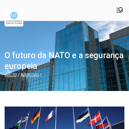
Universidade
Universidade Portucalense Infante D. Henrique is a
cooperative higher education and scientific research
Portucalense – Infante
establishment
D. Henrique
O futuro da NATO e a segurança
europeia
INÍCIO
ARQUIVO