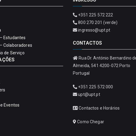
+351 225 572 222
800 270 201 (verde)
a
ingresso@upt.pt
– Estudantes
CONTACTOS
– Colaboradores
ão de Serviço
Rua Dr. António Bernardino d
AÇÕES
Almeida, 541 4200-072 Porto
Portugal
a
+351 225 572 000
ers
upt@upt.pt
de Eventos
Contactos e Horários
Como Chegar