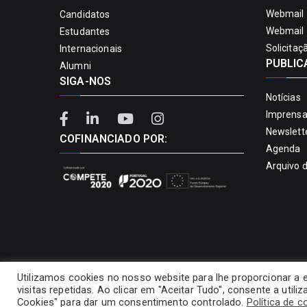
Webmail 
Candidatos
Webmail 
Estudantes
Solicitaç
Internacionais
PUBLIC
Alumni
SIGA-NOS
Notícias
Imprens
Newslett
COFINANCIADO POR:
Agenda
Arquivo 
Utilizamos cookies no nosso website para lhe proporcionar a 
visitas repetidas. Ao clicar em "Aceitar Tudo", consente a util
Cookies" para dar um consentimento controlado.
Política de c