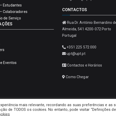
– Estudantes
CONTACTOS
– Colaboradores
ão de Serviço
Rua Dr. António Bernardino d
AÇÕES
Almeida, 541 4200-072 Porto
Portugal
a
+351 225 572 000
ers
upt@upt.pt
de Eventos
Contactos e Horários
Como Chegar
experiência mais relevante, recordando as suas preferências e as 
ização de TODOS os cookies. No entanto, pode visitar "Definições de
Copyright © 2026
Universidade Portucalense – Infante D. Henrique
ookies