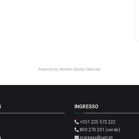
Powered by
Modern Events Calendar
S
INGRESSO
+351 225 572 222
800 270 201 (verde)
a
ingresso@upt.pt