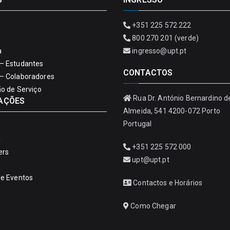
+351 225 572 222
800 270 201 (verde)
a
ingresso@upt.pt
– Estudantes
CONTACTOS
– Colaboradores
ão de Serviço
Rua Dr. António Bernardino d
AÇÕES
Almeida, 541 4200-072 Porto
Portugal
a
+351 225 572 000
ers
upt@upt.pt
de Eventos
Contactos e Horários
Como Chegar