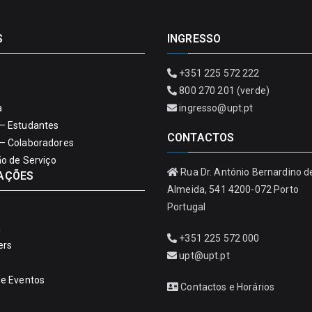
S
INGRESSO
+351 225 572 222
800 270 201 (verde)
a
ingresso@upt.pt
– Estudantes
CONTACTOS
– Colaboradores
ão de Serviço
Rua Dr. António Bernardino d
AÇÕES
Almeida, 541 4200-072 Porto
Portugal
a
+351 225 572 000
ers
upt@upt.pt
de Eventos
Contactos e Horários