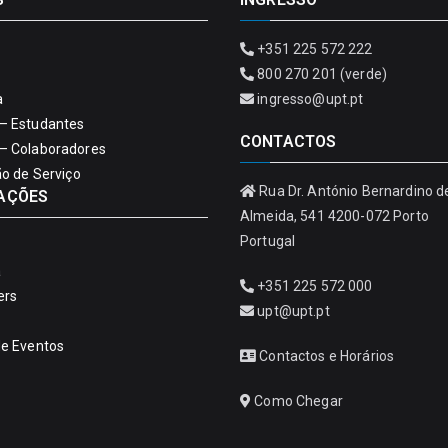
+351 225 572 222
800 270 201 (verde)
a
ingresso@upt.pt
– Estudantes
CONTACTOS
– Colaboradores
ão de Serviço
Rua Dr. António Bernardino d
AÇÕES
Almeida, 541 4200-072 Porto
Portugal
a
+351 225 572 000
ers
upt@upt.pt
de Eventos
Contactos e Horários
Como Chegar