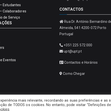
– Estudantes
CONTACTOS
– Colaboradores
ão de Serviço
Rua Dr. António Bernardino d
AÇÕES
Almeida, 541 4200-072 Porto
Portugal
a
+351 225 572 000
ers
upt@upt.pt
de Eventos
Contactos e Horários
Como Chegar
experiência mais relevante, recordando as suas preferências e as 
ização de TODOS os cookies. No entanto, pode visitar "Definições de
Copyright © 2026
Universidade Portucalense – Infante D. Henrique
ookies