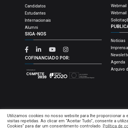
Webmail 
Candidatos
Webmail 
Estudantes
Solicitaç
Internacionais
PUBLIC
Alumni
SIGA-NOS
Notícias
Imprens
Newslett
COFINANCIADO POR:
Agenda
Arquivo 
Utilizamos cookies no nosso website para lhe proporcionar a 
visitas repetidas. Ao clicar em "Aceitar Tudo", consente a util
Cookies" para dar um consentimento controlado.
Política de c