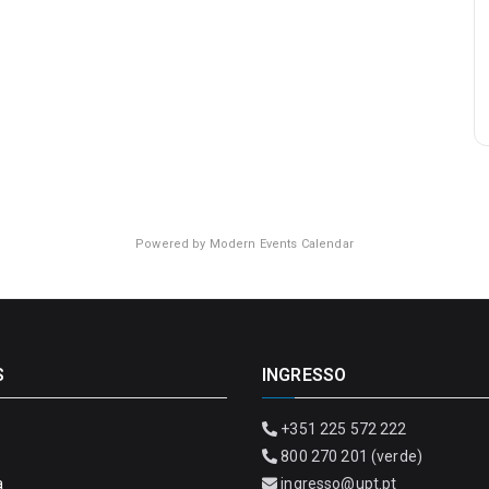
Powered by
Modern Events Calendar
S
INGRESSO
+351 225 572 222
800 270 201 (verde)
a
ingresso@upt.pt