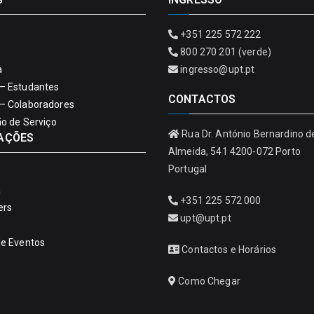
+351 225 572 222
800 270 201 (verde)
a
ingresso@upt.pt
– Estudantes
CONTACTOS
– Colaboradores
ão de Serviço
Rua Dr. António Bernardino d
AÇÕES
Almeida, 541 4200-072 Porto
Portugal
a
+351 225 572 000
ers
upt@upt.pt
de Eventos
Contactos e Horários
Como Chegar