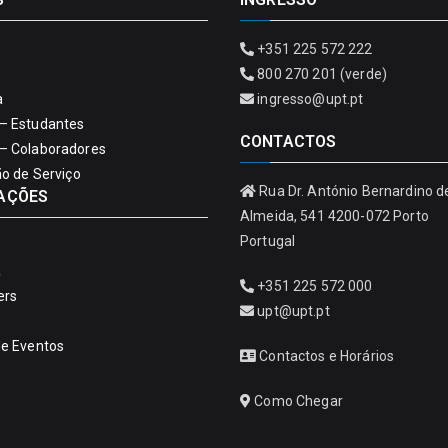
+351 225 572 222
800 270 201 (verde)
a
ingresso@upt.pt
– Estudantes
CONTACTOS
– Colaboradores
ão de Serviço
Rua Dr. António Bernardino d
AÇÕES
Almeida, 541 4200-072 Porto
Portugal
a
+351 225 572 000
ers
upt@upt.pt
de Eventos
Contactos e Horários
Como Chegar