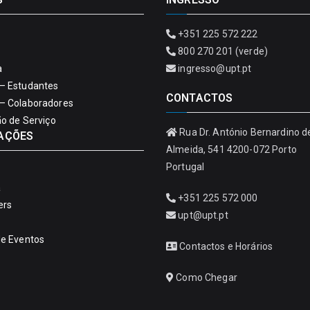
+351 225 572 222
800 270 201 (verde)
a
ingresso@upt.pt
– Estudantes
CONTACTOS
– Colaboradores
ão de Serviço
Rua Dr. António Bernardino d
AÇÕES
Almeida, 541 4200-072 Porto
Portugal
a
+351 225 572 000
ers
upt@upt.pt
de Eventos
Contactos e Horários
Como Chegar