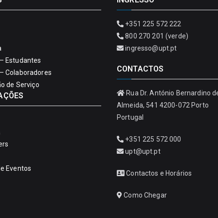
+351 225 572 222
800 270 201 (verde)
a
ingresso@upt.pt
– Estudantes
CONTACTOS
– Colaboradores
ão de Serviço
Rua Dr. António Bernardino d
AÇÕES
Almeida, 541 4200-072 Porto
Portugal
a
+351 225 572 000
ers
upt@upt.pt
de Eventos
Contactos e Horários
Como Chegar