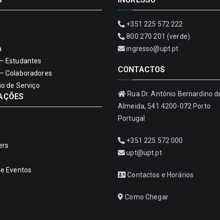
+351 225 572 222
800 270 201 (verde)
a
ingresso@upt.pt
– Estudantes
CONTACTOS
– Colaboradores
ão de Serviço
Rua Dr. António Bernardino d
AÇÕES
Almeida, 541 4200-072 Porto
Portugal
a
+351 225 572 000
ers
upt@upt.pt
de Eventos
Contactos e Horários
Como Chegar