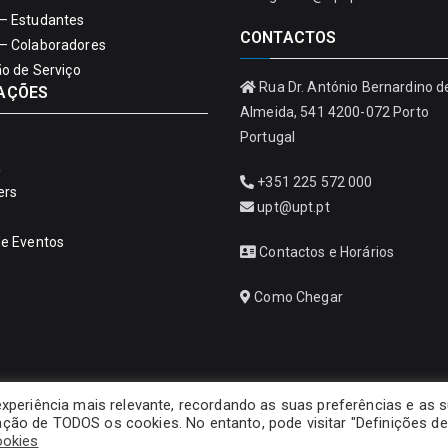
– Estudantes
CONTACTOS
– Colaboradores
ão de Serviço
Rua Dr. António Bernardino d
AÇÕES
Almeida, 541 4200-072 Porto
Portugal
a
+351 225 572 000
ers
upt@upt.pt
de Eventos
Contactos e Horários
Como Chegar
experiência mais relevante, recordando as suas preferências e as 
ização de TODOS os cookies. No entanto, pode visitar "Definições de
Copyright © 2026
Universidade Portucalense – Infante D. Henrique
ookies