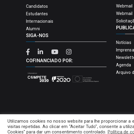
Webmail 
Candidatos
Webmail 
Estudantes
Solicitaç
Internacionais
PUBLIC
Alumni
SIGA-NOS
Notícias
Imprens
Newslett
COFINANCIADO POR:
Agenda
Arquivo 
Utilizamos cookies no nosso website para lhe proporcionar a 
visitas repetidas. Ao clicar em "Aceitar Tudo", consente a util
Cookies" para dar um consentimento controlado.
Política de c