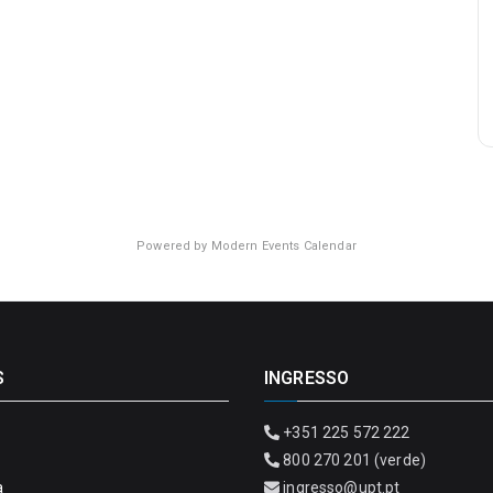
Powered by
Modern Events Calendar
S
INGRESSO
+351 225 572 222
800 270 201 (verde)
a
ingresso@upt.pt