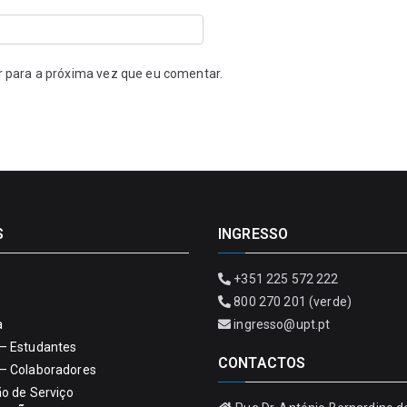
r para a próxima vez que eu comentar.
S
INGRESSO
+351 225 572 222
800 270 201 (verde)
a
ingresso@upt.pt
– Estudantes
CONTACTOS
– Colaboradores
ão de Serviço