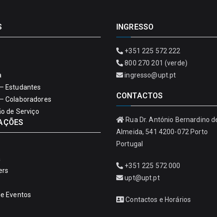
S
INGRESSO
+351 225 572 222
800 270 201 (verde)
a
ingresso@upt.pt
– Estudantes
CONTACTOS
– Colaboradores
ão de Serviço
Rua Dr. António Bernardino d
AÇÕES
Almeida, 541 4200-072 Porto
Portugal
a
+351 225 572 000
ers
upt@upt.pt
de Eventos
Contactos e Horários