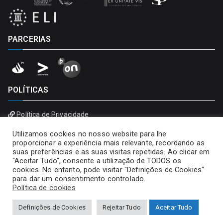
PARCERIAS
POLÍTICAS
Política de Privacidade
Política de Cookies
Utilizamos cookies no nosso website para lhe
proporcionar a experiência mais relevante, recordando as
suas preferências e as suas visitas repetidas. Ao clicar em
"Aceitar Tudo", consente a utilização de TODOS os
cookies. No entanto, pode visitar "Definições de Cookies"
para dar um consentimento controlado.
Política de cookies
Definições de Cookies
Rejeitar Tudo
Aceitar Tudo
Copyright © 2026
Universidade Portucalense – Infante D.