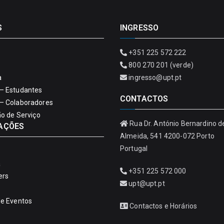
S
INGRESSO
+351 225 572 222
800 270 201 (verde)
a
ingresso@upt.pt
– Estudantes
CONTACTOS
– Colaboradores
ão de Serviço
Rua Dr. António Bernardino d
AÇÕES
Almeida, 541 4200-072 Porto
Portugal
a
+351 225 572 000
ers
upt@upt.pt
de Eventos
Contactos e Horários