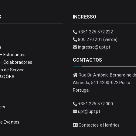
S
INGRESSO
+351 225 572 222
800 270 201 (verde)
a
ingresso@upt.pt
– Estudantes
CONTACTOS
– Colaboradores
ão de Serviço
Rua Dr. António Bernardino d
AÇÕES
Almeida, 541 4200-072 Porto
Portugal
a
+351 225 572 000
ers
upt@upt.pt
de Eventos
Contactos e Horários