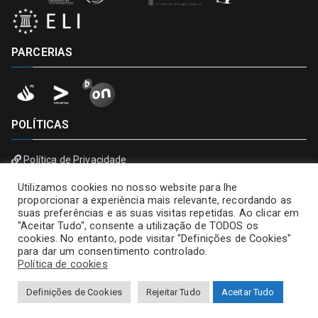
PARCERIAS
POLÍTICAS
Política de Privacidade
Política de Cookies
Utilizamos cookies no nosso website para lhe
proporcionar a experiência mais relevante, recordando as
suas preferências e as suas visitas repetidas. Ao clicar em
"Aceitar Tudo", consente a utilização de TODOS os
cookies. No entanto, pode visitar "Definições de Cookies"
para dar um consentimento controlado.
Política de cookies
Definições de Cookies
Rejeitar Tudo
Aceitar Tudo
Copyright © 2026
Universidade Portucalense – Infante D.