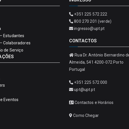
+351 225 572 222
800 270 201 (verde)
a
ingresso@upt.pt
– Estudantes
CONTACTOS
– Colaboradores
ão de Serviço
Rua Dr. António Bernardino d
AÇÕES
Almeida, 541 4200-072 Porto
Portugal
a
+351 225 572 000
ers
upt@upt.pt
de Eventos
Contactos e Horários
Como Chegar