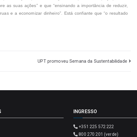
bre as suas ações” e que “ensinando a importância de reduzir,
as ruas e a economizar dinheiro”. Está confiante que “o resultado
UPT promoveu Semana da Sustentabilidade
S
INGRESSO
+351 225 572 222
800 270 201 (verde)