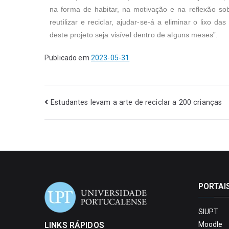
na forma de habitar, na motivação e na reflexão so
reutilizar e reciclar, ajudar-se-á a eliminar o lixo d
deste projeto seja visível dentro de alguns meses”.
Publicado em
2023-05-31
Estudantes levam a arte de reciclar a 200 crianças
PORTAI
SIUPT
LINKS RÁPIDOS
Moodle