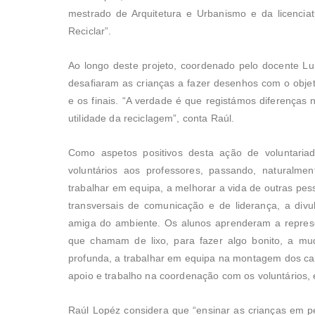
mestrado de Arquitetura e Urbanismo e da licencia
Reciclar”.
Ao longo deste projeto, coordenado pelo docente Lu
desafiaram as crianças a fazer desenhos com o objeti
e os finais. “A verdade é que registámos diferenças
utilidade da reciclagem”, conta Raúl.
Como aspetos positivos desta ação de voluntaria
voluntários aos professores, passando, naturalme
trabalhar em equipa, a melhorar a vida de outras pes
transversais de comunicação e de liderança, a divu
amiga do ambiente. Os alunos aprenderam a represe
que chamam de lixo, para fazer algo bonito, a m
profunda, a trabalhar em equipa na montagem dos caix
apoio e trabalho na coordenação com os voluntários, e 
Raúl Lopéz considera que “ensinar as crianças em 