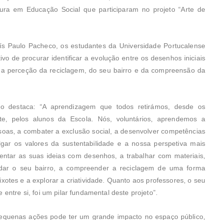
tura em Educação Social que participaram no projeto “Arte de
ís Paulo Pacheco, os estudantes da Universidade Portucalense
vo de procurar identificar a evolução entre os desenhos iniciais
 na perceção da reciclagem, do seu bairro e da compreensão da
do destaca: “A aprendizagem que todos retirámos, desde os
nte, pelos alunos da Escola. Nós, voluntários, aprendemos a
soas, a combater a exclusão social, a desenvolver competências
lgar os valores da sustentabilidade e a nossa perspetiva mais
ntar as suas ideias com desenhos, a trabalhar com materiais,
udar o seu bairro, a compreender a reciclagem de uma forma
otes e a explorar a criatividade. Quanto aos professores, o seu
entre si, foi um pilar fundamental deste projeto”.
pequenas ações pode ter um grande impacto no espaço público,