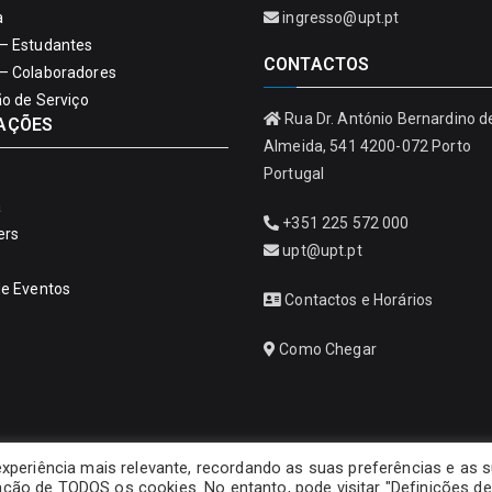
a
ingresso@upt.pt
– Estudantes
CONTACTOS
– Colaboradores
ão de Serviço
Rua Dr. António Bernardino d
AÇÕES
Almeida, 541 4200-072 Porto
Portugal
a
+351 225 572 000
ers
upt@upt.pt
de Eventos
Contactos e Horários
Como Chegar
experiência mais relevante, recordando as suas preferências e as 
ização de TODOS os cookies. No entanto, pode visitar "Definições de