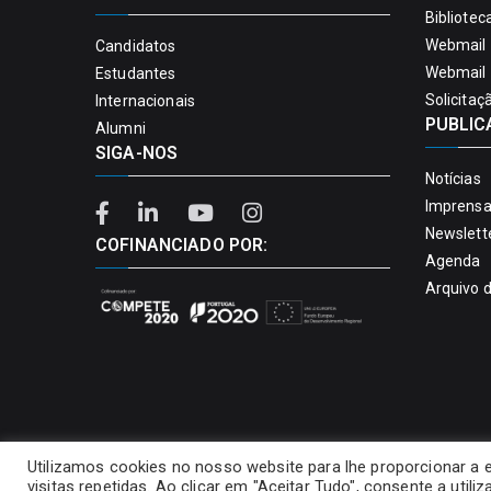
Bibliotec
Webmail 
Candidatos
Webmail 
Estudantes
Solicitaç
Internacionais
PUBLIC
Alumni
SIGA-NOS
Notícias
Imprens
Newslett
COFINANCIADO POR:
Agenda
Arquivo 
Utilizamos cookies no nosso website para lhe proporcionar a 
visitas repetidas. Ao clicar em "Aceitar Tudo", consente a util