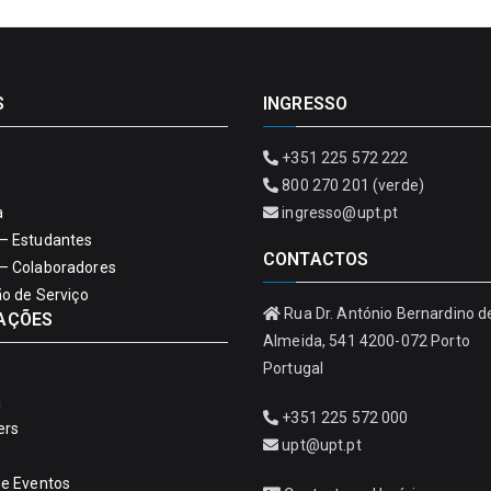
S
INGRESSO
+351 225 572 222
800 270 201 (verde)
a
ingresso@upt.pt
– Estudantes
CONTACTOS
– Colaboradores
ão de Serviço
Rua Dr. António Bernardino d
AÇÕES
Almeida, 541 4200-072 Porto
Portugal
a
+351 225 572 000
ers
upt@upt.pt
de Eventos