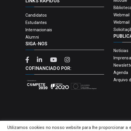
LINKS RÁPIDOS
Moodle
Bibliotec
Webmail 
Candidatos
Webmail 
Estudantes
Solicitaç
Internacionais
PUBLIC
Alumni
SIGA-NOS
Notícias
Imprens
Newslett
COFINANCIADO POR:
Agenda
Arquivo 
Utilizamos cookies no nosso website para lhe proporcionar a 