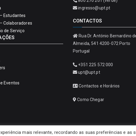
800 270 201 (verde)
a
ingresso@upt.pt
– Estudantes
CONTACTOS
– Colaboradores
ão de Serviço
Rua Dr. António Bernardino d
AÇÕES
Almeida, 541 4200-072 Porto
Portugal
a
+351 225 572 000
ers
upt@upt.pt
de Eventos
Contactos e Horários
Como Chegar
experiência mais relevante, recordando as suas preferências e as 