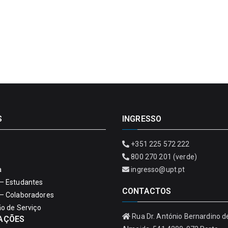
S
INGRESSO
+351 225 572 222
800 270 201 (verde)
a
ingresso@upt.pt
– Estudantes
CONTACTOS
– Colaboradores
ão de Serviço
Rua Dr. António Bernardino d
AÇÕES