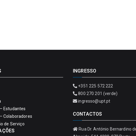
S
INGRESSO
+351 225 572 222
800 270 201 (verde)
a
ingresso@upt.pt
– Estudantes
CONTACTOS
– Colaboradores
ão de Serviço
Rua Dr. António Bernardino d
AÇÕES