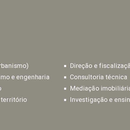
urbanismo)
Direção e fiscalizaç
ismo e engenharia
Consultoria técnica
o
Mediação imobiliári
erritório
Investigação e ensi