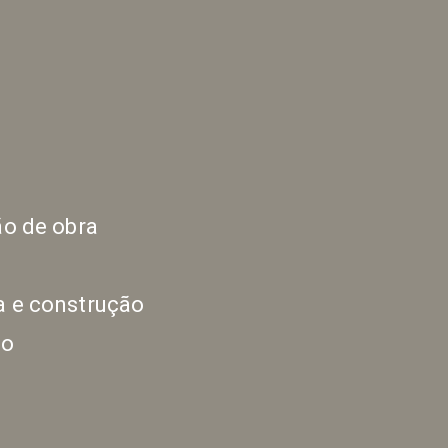
ão de obra
a e construção
no