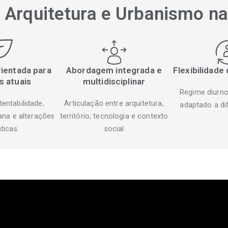
r Arquitetura e Urbanismo n
ientada para
Abordagem integrada e
Flexibilidade
s atuais
multidisciplinar
Regime diurno 
entabilidade,
Articulação entre arquitetura,
adaptado a dif
ana e alterações
território, tecnologia e contexto
ticas
social