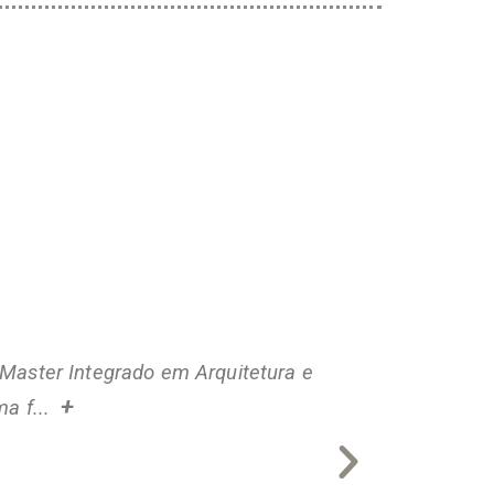
Master Integrado em Arquitetura e
Desd
+
a f...