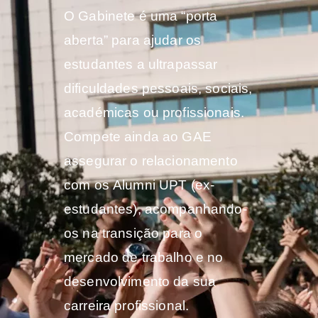
O Gabinete é uma “porta
aberta” para ajudar os
estudantes a ultrapassar
dificuldades pessoais, sociais,
académicas ou profissionais.
Compete ainda ao GAE
assegurar o relacionamento
com os Alumni UPT (ex-
estudantes), acompanhando-
os na transição para o
mercado de trabalho e no
desenvolvimento da sua
carreira profissional.