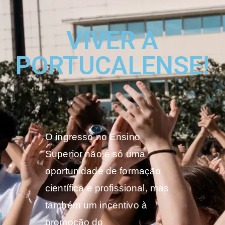
VIVER A
PORTUCALENSE!
O ingresso no Ensino
Superior não é só uma
oportunidade de formação
científica e profissional, mas
também um incentivo à
promoção do