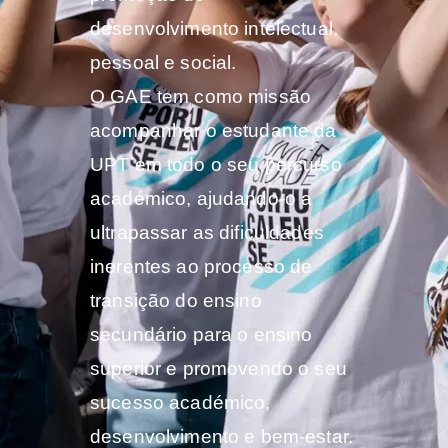
desenvolvimento intelectual,
pessoal e social.
O GAE tem como missão
acompanhar o estudante da
UPT em todo o seu percurso
académico, ajudando-o a
ultrapassar as dificuldades
inerentes ao processo de
transição do ensino
secundário para o ensino
superior e promovendo o seu
sucesso académico,
desenvolvimento e bem-estar.