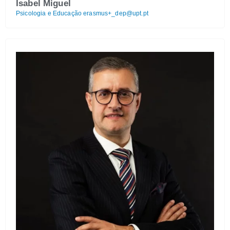
Isabel Miguel
Psicologia e Educação
erasmus+_dep@upt.pt