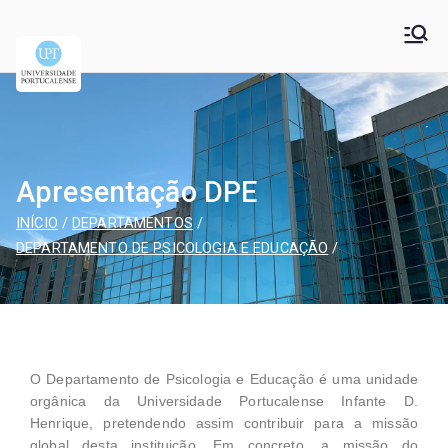
Universidade
Universidade Portucalense Infante D. Henrique is a
cooperative higher education and scientific research
Portucalense – Infante
establishment
D. Henrique
Apresentação DPE
INÍCIO
DEPARTAMENTOS
DEPARTAMENTO DE PSICOLOGIA E EDUCAÇÃO
O Departamento de Psicologia e Educação é uma unidade
orgânica da Universidade Portucalense Infante D.
Henrique, pretendendo assim contribuir para a missão
global desta instituição. Em concreto, a missão do