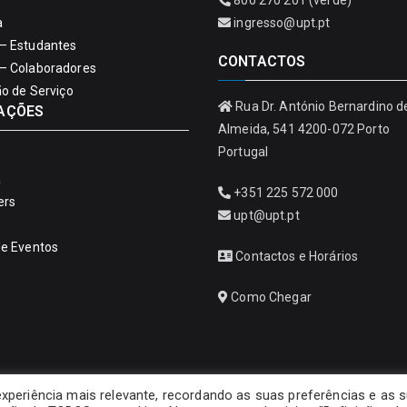
800 270 201 (verde)
a
ingresso@upt.pt
– Estudantes
CONTACTOS
– Colaboradores
ão de Serviço
Rua Dr. António Bernardino d
AÇÕES
Almeida, 541 4200-072 Porto
Portugal
a
+351 225 572 000
ers
upt@upt.pt
de Eventos
Contactos e Horários
Como Chegar
experiência mais relevante, recordando as suas preferências e as 