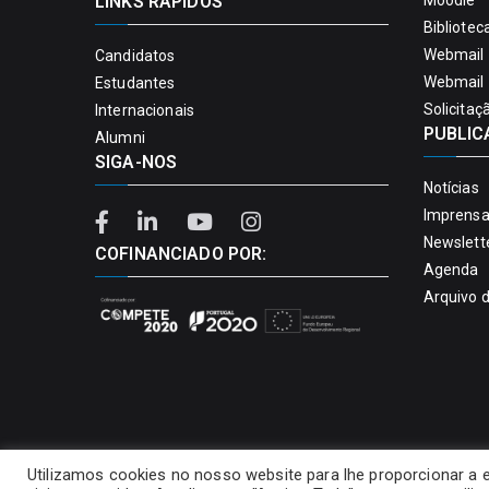
LINKS RÁPIDOS
Moodle
Bibliotec
Webmail 
Candidatos
Webmail 
Estudantes
Solicitaç
Internacionais
PUBLIC
Alumni
SIGA-NOS
Notícias
Imprens
Newslett
COFINANCIADO POR:
Agenda
Arquivo 
Utilizamos cookies no nosso website para lhe proporcionar a 