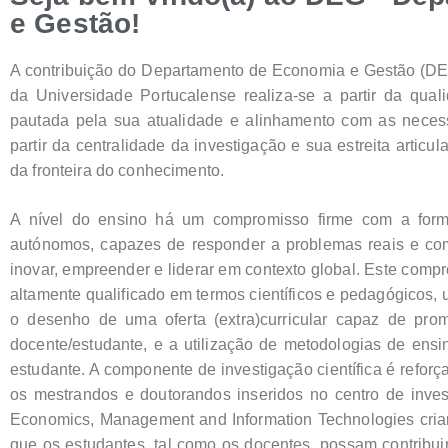
e Gestão!
A contribuição do Departamento de Economia e Gestão (DEG) 
da Universidade Portucalense realiza-se a partir da quali
pautada pela sua atualidade e alinhamento com as nece
partir da centralidade da investigação e sua estreita arti
da fronteira do conhecimento.
A nível do ensino há um compromisso firme com a formaç
autónomos, capazes de responder a problemas reais e compl
inovar, empreender e liderar em contexto global. Este com
altamente qualificado em termos científicos e pedagógicos, 
o desenho de uma oferta (extra)curricular capaz de pr
docente/estudante, e a utilização de metodologias de ensi
estudante. A componente de investigação científica é reforçad
os mestrandos e doutorandos inseridos no centro de inves
Economics, Management and Information Technologies crian
que os estudantes, tal como os docentes, possam contribu