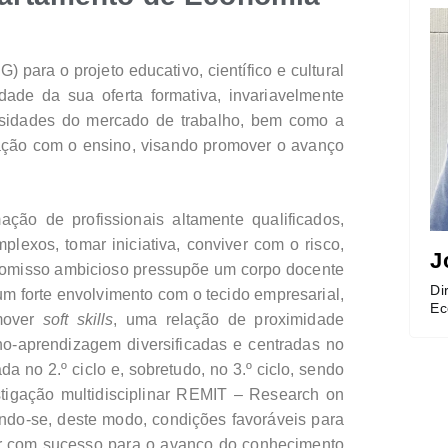
para o projeto educativo, científico e cultural
dade da sua oferta formativa, invariavelmente
ssidades do mercado de trabalho, bem como a
culação com o ensino, visando promover o avanço
ão de profissionais altamente qualificados,
exos, tomar iniciativa, conviver com o risco,
J
promisso ambicioso pressupõe um corpo docente
Di
um forte envolvimento com o tecido empresarial,
Ec
omover
soft skills
, uma relação de proximidade
no-aprendizagem diversificadas e centradas no
a no 2.º ciclo e, sobretudo, no 3.º ciclo, sendo
tigação multidisciplinar REMIT – Research on
do-se, deste modo, condições favoráveis para
ir com sucesso para o avanço do conhecimento