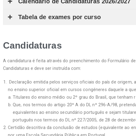
Calendário de Candidaturas 2026/2027
Tabela de exames por curso
Candidaturas
A candidatura é feita através do preenchimento do Formulário de 
Candidaturas e deve ser instruída com:
Declaração emitida pelos serviços oficiais do país de origem, at
no ensino superior oficial em cursos congéneres daquele a que
Titulares do ensino médio ou 2º grau do Brasil, que tenham
Que, nos termos do artigo 20º A do DL nº 296-A/98, pretend
equivalentes ao ensino secundário português e sejam titula
português nos termos do DL nº 227/2005, de 28 de dezembro
Certidão descritiva da conclusão de estudos (equivalente ao en
por uma Escola Secundária Pública em Portugal