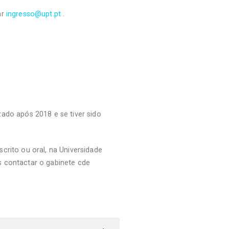
ar
ingresso@upt.pt
.
ado após 2018 e se tiver sido
crito ou oral, na Universidade
as contactar o gabinete cde