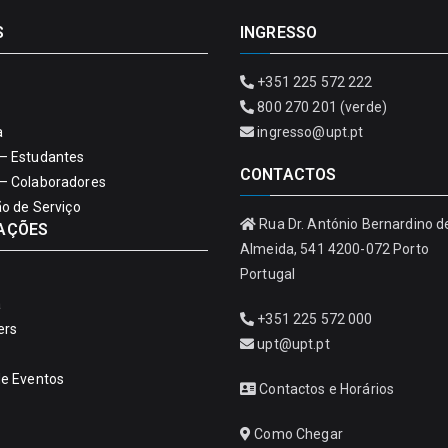
S
INGRESSO
+351 225 572 222
800 270 201 (verde)
a
ingresso@upt.pt
– Estudantes
CONTACTOS
– Colaboradores
ão de Serviço
Rua Dr. António Bernardino d
AÇÕES
Almeida, 541 4200-072 Porto
Portugal
a
+351 225 572 000
ers
upt@upt.pt
de Eventos
Contactos e Horários
Como Chegar