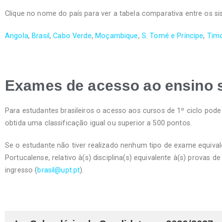
Clique no nome do país para ver a tabela comparativa entre os s
Angola
,
Brasil
,
Cabo Verde
,
Moçambique
,
S. Tomé e Príncipe
,
Timo
Exames de acesso ao ensino 
Para estudantes brasileiros o acesso aos cursos de 1º ciclo pod
obtida uma classificação igual ou superior a 500 pontos.
Se o estudante não tiver realizado nenhum tipo de exame equivale
Portucalense, relativo à(s) disciplina(s) equivalente à(s) provas
ingresso (
brasil@upt.pt
).