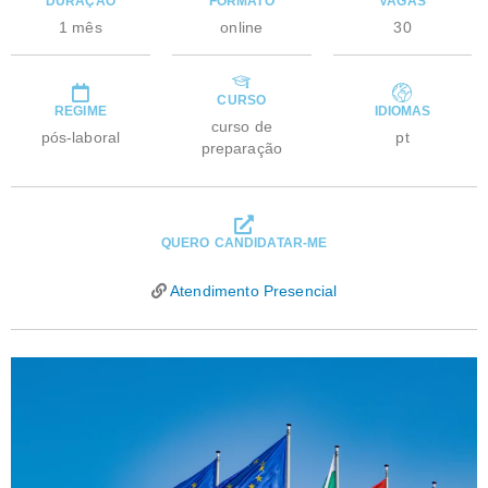
DURAÇÃO
FORMATO
VAGAS
1 mês
online
30
CURSO
REGIME
IDIOMAS
curso de
pós-laboral
pt
preparação
QUERO CANDIDATAR-ME
Atendimento Presencial